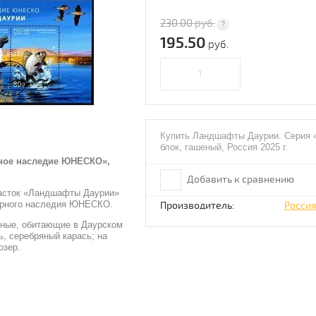
230.00
руб.
195.50
руб.
Купить Ландшафты Даурии. Серия
блок, гашеный, Россия 2025 г.
ное наследие ЮНЕСКО»,
Добавить к сравнению
часток «Ландшафты Даурии»
ирного наследия ЮНЕСКО.
Производитель:
Росси
тные, обитающие в Даурском
ь, серебряный карась; на
озер.