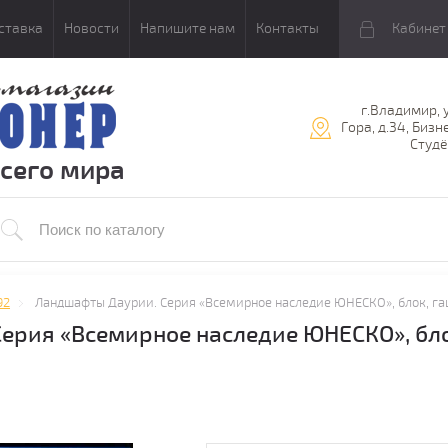
ставка
Новости
Напишите нам
Контакты
Кабинет
г.Владимир, 
Гора, д.34, Бизн
Студё
всего мира
92
Ландшафты Даурии. Серия «Всемирное наследие ЮНЕСКО», блок, гаш
ерия «Всемирное наследие ЮНЕСКО», бло