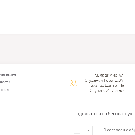
магазине
г.Владимир, ул.
Студёная Гора, д.34,
вости
Бизнес Центр "На
нтакты
Студёной", 7 этаж
Подписаться на бесплатную 
Я согласен с о