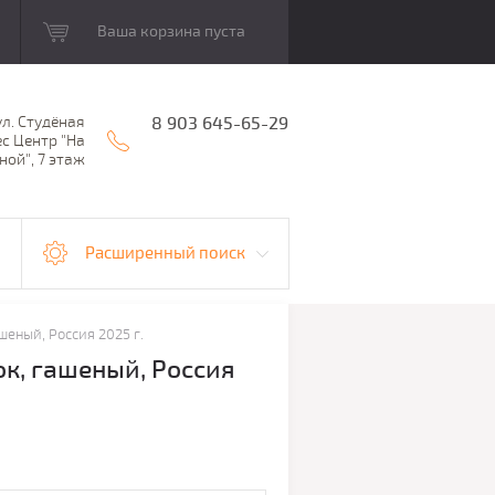
Ваша корзина пуста
ул. Студёная
8 903 645-65-29
ес Центр "На
ной", 7 этаж
Расширенный поиск
еный, Россия 2025 г.
к, гашеный, Россия