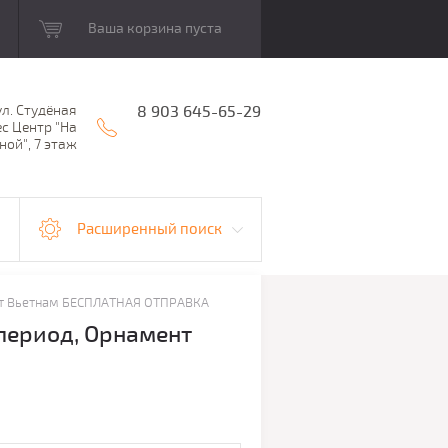
Ваша корзина пуста
ул. Студёная
8 903 645-65-29
ес Центр "На
ной", 7 этаж
Расширенный поиск
мент Вьетнам БЕСПЛАТНАЯ ОТПРАВКА
 период, Орнамент