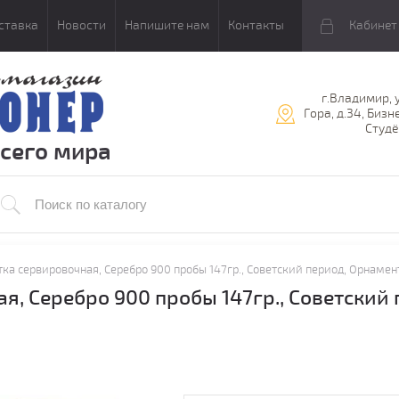
ставка
Новости
Напишите нам
Контакты
Кабинет
г.Владимир, 
Гора, д.34, Бизн
Студё
всего мира
тка сервировочная, Серебро 900 пробы 147гр., Советский период, Орна
я, Серебро 900 пробы 147гр., Советский