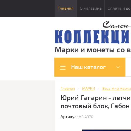
Главная
О магазине
Оплата и до
Марки и монеты со 
Наш каталог
Главная
МАРКИ
Весь мир марки
Юрий Гагарин - летчик
почтовый блок, Габон 
Артикул:
МЗ 4370