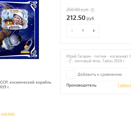
250.00
руб.
212.50
руб.
Юрий Гагарин - летчик - космонавт
- 1", почтовый блок, Габон 2019 г.
Добавить к сравнению
СССР, космический корабль
Производитель:
Габон
019 г.
,
космос