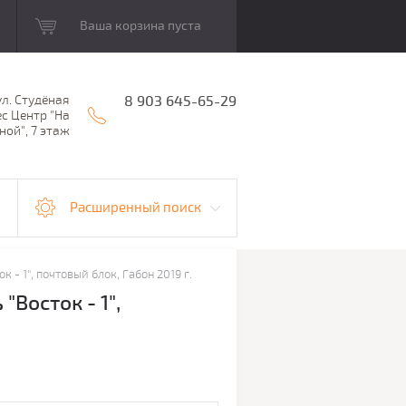
Ваша корзина пуста
ул. Студёная
8 903 645-65-29
ес Центр "На
ной", 7 этаж
Расширенный поиск
 - 1", почтовый блок, Габон 2019 г.
Восток - 1",