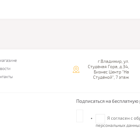
магазине
г.Владимир, ул.
Студёная Гора, д.34,
вости
Бизнес Центр "На
нтакты
Студёной", 7 этаж
Подписаться на бесплатную 
Я согласен с о
персональных данны