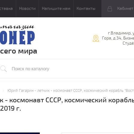
ставка
Новости
Напишите нам
Контакты
Кабинет
г.Владимир, 
Гора, д.34, Бизн
Студё
всего мира
Юрий Гагарин - летчик - космонавт СССР, космический корабль "Восток
 - космонавт СССР, космический корабль "
2019 г.