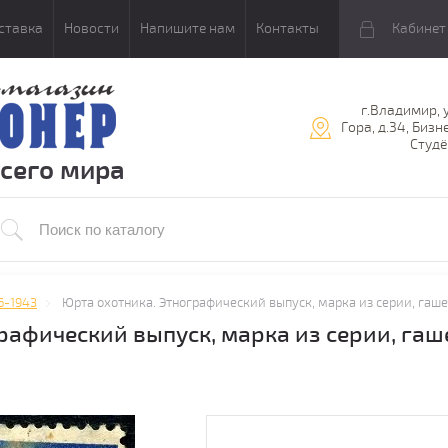
ставка
Новости
Напишите нам
Контакты
Кабинет
г.Владимир, 
Гора, д.34, Бизн
Студё
всего мира
6-1943
Юрта охотника. Этнографический выпуск, марка из серии, гашен
афический выпуск, марка из серии, гашен