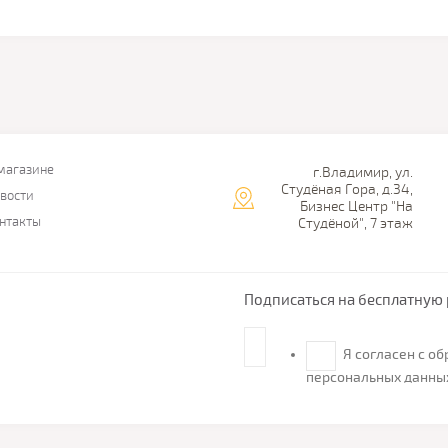
магазине
г.Владимир, ул.
Студёная Гора, д.34,
вости
Бизнес Центр "На
нтакты
Студёной", 7 этаж
Подписаться на бесплатную 
Я согласен с о
персональных данны