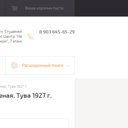
Ваша корзина пуста
ул. Студёная
8 903 645-65-29
ес Центр "На
ной", 7 этаж
Расширенный поиск
ая, Тува 1927 г.
ая, Тува 1927 г.