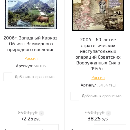
2006г. Западный Кавказ.
2004г. 60-летие
Объект Всемирного
стратегических
природного наследия
наступательных
операций Советских
Россия
Вооруженных Сил в
Артикул:
МР 015
1944г.
Добавить к сравнению
Россия
Артикул:
Бл 54 гаш
Добавить к сравнению
85.00
руб.
45.00
руб.
72.25
38.25
руб.
руб.