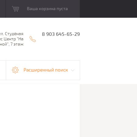
Ваша корзина пуста
ул. Студёная
8 903 645-65-29
ес Центр "На
ной", 7 этаж
Расширенный поиск